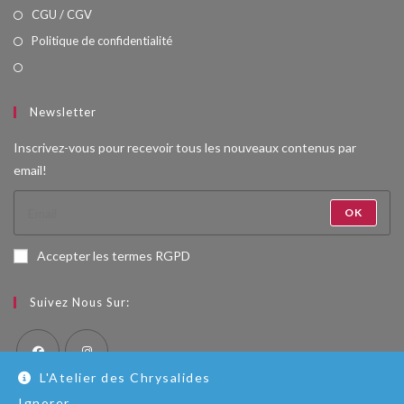
CGU / CGV
Politique de confidentialité
Newsletter
Inscrivez-vous pour recevoir tous les nouveaux contenus par
email!
OK
Accepter les termes RGPD
Suivez Nous Sur:
L'Atelier des Chrysalides
S’ouvre
S’ouvre
Ignorer