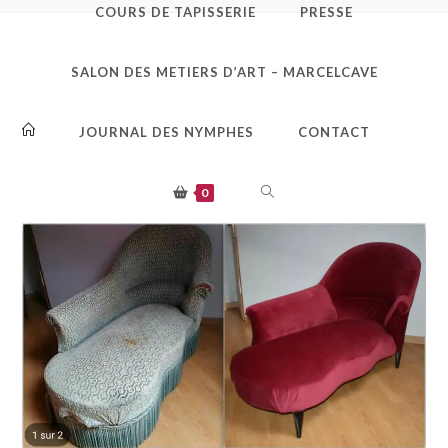
COURS DE TAPISSERIE
PRESSE
IMG_20191103_205606_3
SALON DES METIERS D’ART – MARCELCAVE
21
JOURNAL DES NYMPHES
CONTACT
TOGGLE
0
WEBSITE
SEARCH