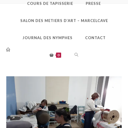
COURS DE TAPISSERIE
PRESSE
311473181_63296537821
SALON DES METIERS D’ART – MARCELCAVE
7762_3600105721092039
148_n
JOURNAL DES NYMPHES
CONTACT
TOGGLE
0
WEBSITE
SEARCH