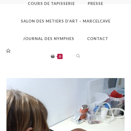
COURS DE TAPISSERIE
PRESSE
316134483_66204944530
SALON DES METIERS D’ART – MARCELCAVE
9355_2805201422290746
696_n
JOURNAL DES NYMPHES
CONTACT
TOGGLE
0
WEBSITE
SEARCH