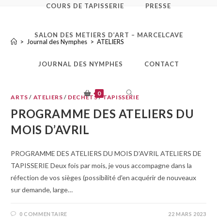
COURS DE TAPISSERIE
PRESSE
ATELIERS
SALON DES METIERS D’ART – MARCELCAVE
>
Journal des Nymphes
>
ATELIERS
JOURNAL DES NYMPHES
CONTACT
TOGGLE
0
ARTS
/
ATELIERS
/
DECHETS
/
TAPISSERIE
PROGRAMME DES ATELIERS DU
WEBSITE
MOIS D’AVRIL​
SEARCH
PROGRAMME DES ATELIERS DU MOIS D'AVRIL ATELIERS DE
TAPISSERIE Deux fois par mois, je vous accompagne dans la
réfection de vos sièges (possibilité d'en acquérir de nouveaux
sur demande, large…
0 COMMENTAIRE
22 MARS 2023