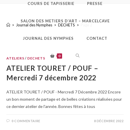
COURS DE TAPISSERIE
PRESSE
DECHETS
SALON DES METIERS D’ART – MARCELCAVE
>
Journal des Nymphes
>
DECHETS
>
Page 2
JOURNAL DES NYMPHES
CONTACT
TOGGLE
0
ATELIERS
/
DECHETS
ATELIER TOURET / POUF –
WEBSITE
Mercredi 7 décembre 2022
SEARCH
ATELIER TOURET / POUF - Mercredi 7 Décembre 2022 Encore
un bon moment de partage et de belles créations réalisées pour
ce dernier atelier de l'année. Bonnes fêtes à tous
0 COMMENTAIRE
8 DÉCEMBRE 2022