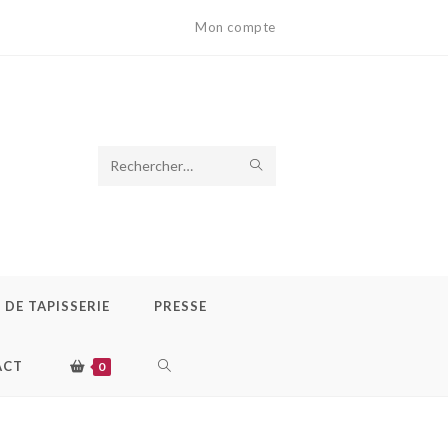
Mon compte
ENVOYER
Rechercher
LA
sur
RECHERCHE
ce
site
DE TAPISSERIE
PRESSE
TOGGLE
ACT
0
WEBSITE