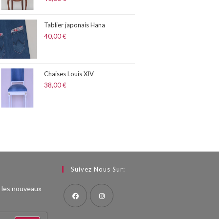
Tablier japonais Hana
40,00
€
Chaises Louis XIV
38,00
€
Suivez Nous Sur:
s les nouveaux
S’ouvre
S’ouvre