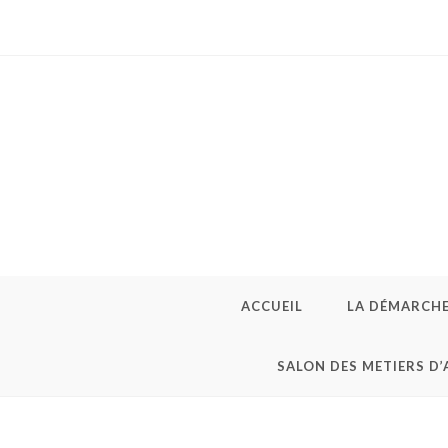
Skip
to
content
ACCUEIL
LA DÉMARCH
SALON DES METIERS D’
DSC_0296