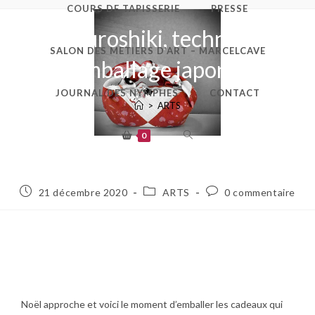
COURS DE TAPISSERIE
PRESSE
Le Furoshiki, technique
SALON DES METIERS D’ART – MARCELCAVE
d’emballage japonais.
JOURNAL DES NYMPHES
CONTACT
>
ARTS
0
21 décembre 2020
ARTS
0 commentaire
Noël approche et voici le moment d’emballer les cadeaux qui