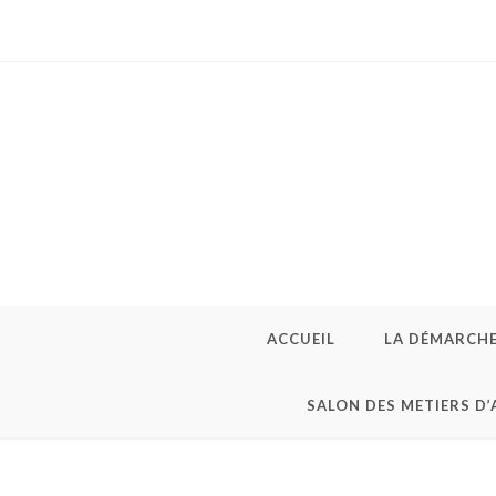
Skip
to
content
ACCUEIL
LA DÉMARCH
SALON DES METIERS D’
Pochette couverts j