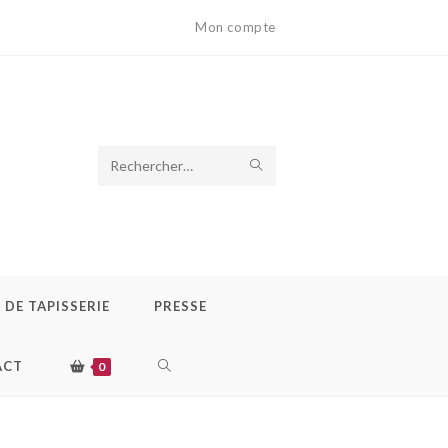
Mon compte
ENVOYER
Rechercher
LA
sur
RECHERCHE
ce
site
DE TAPISSERIE
PRESSE
TOGGLE
ACT
0
WEBSITE