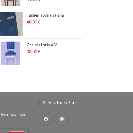
Tablier japonais Hana
40,00
€
Chaises Louis XIV
38,00
€
Suivez Nous Sur:
s les nouveaux
S’ouvre
S’ouvre