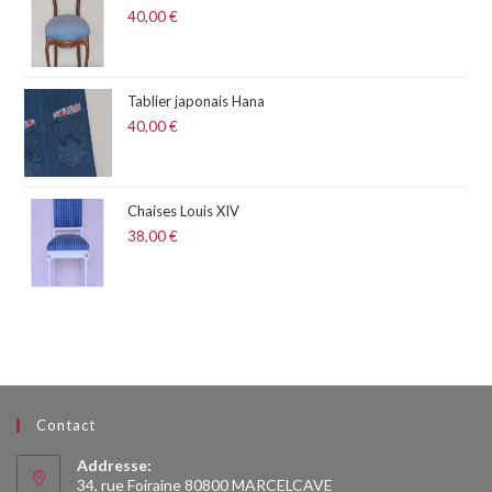
40,00
€
Tablier japonais Hana
40,00
€
Chaises Louis XIV
38,00
€
Contact
Addresse:
34, rue Foiraine 80800 MARCELCAVE