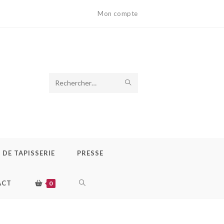
Mon compte
Rechercher
sur
ce
site
DE TAPISSERIE
PRESSE
ACT
0