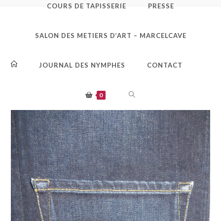
COURS DE TAPISSERIE
PRESSE
Tablier jean bleu ruban
SALON DES METIERS D’ART – MARCELCAVE
tricolor poche
JOURNAL DES NYMPHES
CONTACT
TOGGLE
0
WEBSITE
SEARCH