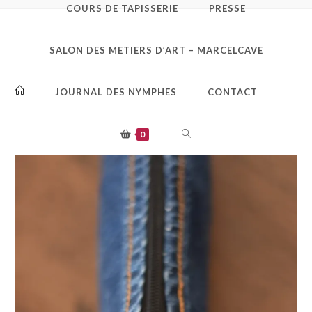
COURS DE TAPISSERIE
PRESSE
Trousse_blue_jean_2_languet
SALON DES METIERS D’ART – MARCELCAVE
te droite
JOURNAL DES NYMPHES
CONTACT
TOGGLE
0
WEBSITE
SEARCH