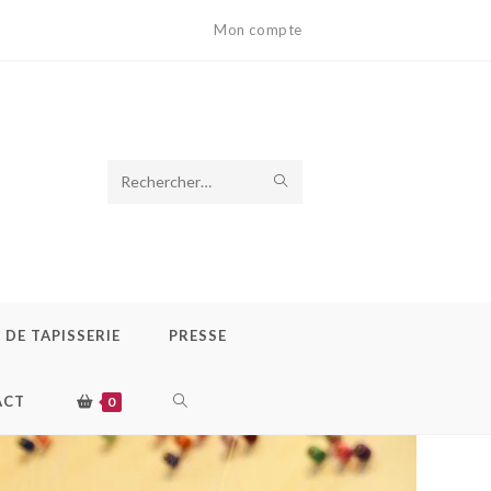
Mon compte
Rechercher
sur
ce
site
DE TAPISSERIE
PRESSE
ACT
0