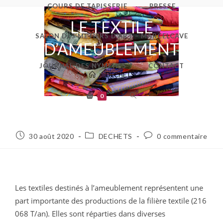
COURS DE TAPISSERIE
PRESSE
LE TEXTILE
SALON DES METIERS D’ART – MARCELCAVE
D’AMEUBLEMENT
JOURNAL DES NYMPHES
CONTACT
>
DECHETS
0
30 août 2020
DECHETS
0 commentaire
Les textiles destinés à l’ameublement représentent une 
part importante des productions de la filière textile (216 
068 T/an). Elles sont réparties dans diverses 