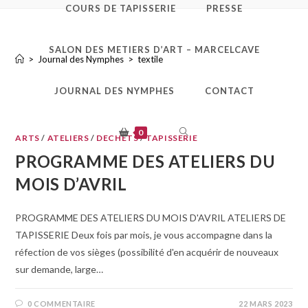
COURS DE TAPISSERIE
PRESSE
textile
SALON DES METIERS D’ART – MARCELCAVE
>
Journal des Nymphes
>
textile
JOURNAL DES NYMPHES
CONTACT
TOGGLE
0
ARTS
/
ATELIERS
/
DECHETS
/
TAPISSERIE
PROGRAMME DES ATELIERS DU
WEBSITE
MOIS D’AVRIL​
SEARCH
PROGRAMME DES ATELIERS DU MOIS D'AVRIL ATELIERS DE
TAPISSERIE Deux fois par mois, je vous accompagne dans la
réfection de vos sièges (possibilité d'en acquérir de nouveaux
sur demande, large…
0 COMMENTAIRE
22 MARS 2023